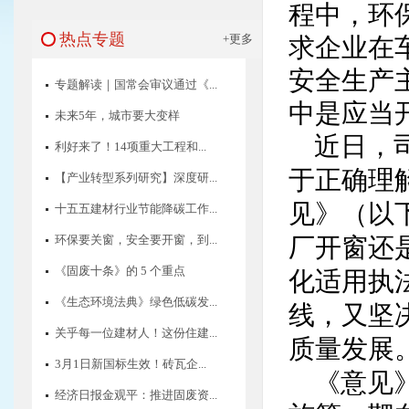
程中，环
热点专题
+更多
求企业在
安全生产
专题解读｜国常会审议通过《...
中是应当
未来5年，城市要大变样
近日，
利好来了！14项重大工程和...
于正确理
【产业转型系列研究】深度研...
见》（以
十五五建材行业节能降碳工作...
环保要关窗，安全要开窗，到...
厂开窗还
《固废十条》的 5 个重点
化适用执
《生态环境法典》绿色低碳发...
线，又坚
关乎每一位建材人！这份住建...
质量发展
3月1日新国标生效！砖瓦企...
《意见
经济日报金观平：推进固废资...