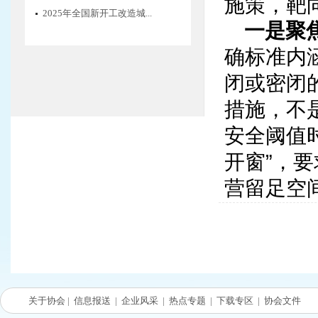
施策，靶
2025年全国新开工改造城...
一是聚
确标准内
闭或密闭
措施，不
安全阈值
开窗
”
，要
营留足空
二是建
化执法程
格落实有
合检查计
关于协会
|
信息报送
|
企业风采
|
热点专题
|
下载专区
|
协会文件
解决监管